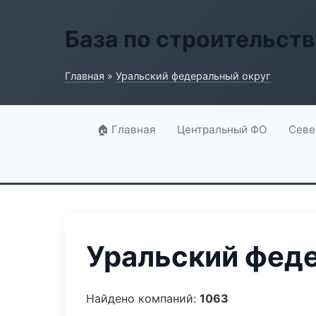
База по строительств
Главная
»
Уральский федеральный округ
🏠 Главная
Центральный ФО
Севе
Уральский феде
Найдено компаний:
1063