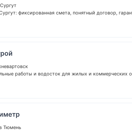
 Сургут
ургут: фиксированная смета, понятный договор, гаран
трой
жневартовск
льные работы и водосток для жилых и коммерческих о
риметр
в Тюмень