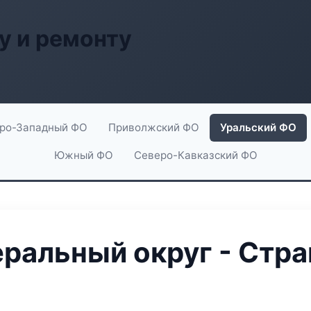
у и ремонту
ро-Западный ФО
Приволжский ФО
Уральский ФО
Южный ФО
Северо-Кавказский ФО
ральный округ - Стра