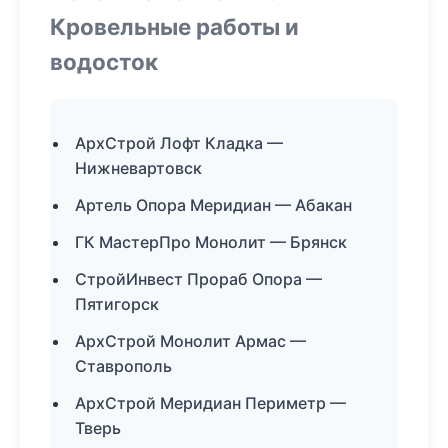
Кровельные работы и
водосток
АрхСтрой Лофт Кладка —
Нижневартовск
Артель Опора Меридиан — Абакан
ГК МастерПро Монолит — Брянск
СтройИнвест Прораб Опора —
Пятигорск
АрхСтрой Монолит Армас —
Ставрополь
АрхСтрой Меридиан Периметр —
Тверь