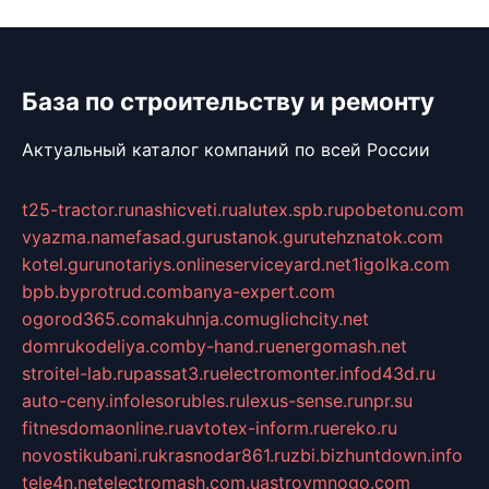
База по строительству и ремонту
Актуальный каталог компаний по всей России
t25-tractor.ru
nashicveti.ru
alutex.spb.ru
pobetonu.com
vyazma.name
fasad.guru
stanok.guru
tehznatok.com
kotel.guru
notariys.online
serviceyard.net
1igolka.com
bpb.by
protrud.com
banya-expert.com
ogorod365.com
akuhnja.com
uglichcity.net
domrukodeliya.com
by-hand.ru
energomash.net
stroitel-lab.ru
passat3.ru
electromonter.info
d43d.ru
auto-ceny.info
lesorubles.ru
lexus-sense.ru
npr.su
fitnesdomaonline.ru
avtotex-inform.ru
ereko.ru
novostikubani.ru
krasnodar861.ru
zbi.biz
huntdown.info
tele4n.net
electromash.com.ua
stroymnogo.com