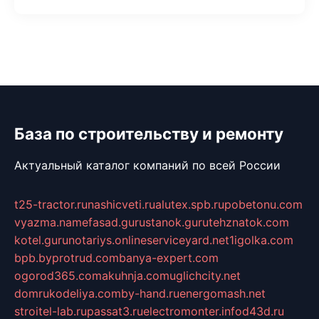
База по строительству и ремонту
Актуальный каталог компаний по всей России
t25-tractor.ru
nashicveti.ru
alutex.spb.ru
pobetonu.com
vyazma.name
fasad.guru
stanok.guru
tehznatok.com
kotel.guru
notariys.online
serviceyard.net
1igolka.com
bpb.by
protrud.com
banya-expert.com
ogorod365.com
akuhnja.com
uglichcity.net
domrukodeliya.com
by-hand.ru
energomash.net
stroitel-lab.ru
passat3.ru
electromonter.info
d43d.ru