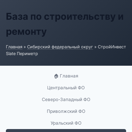
База по строительству и
ремонту
Главная
»
Сибирский федеральный округ
» СтройИнвест
Slate Периметр
🏠 Главная
Центральный ФО
Северо-Западный ФО
Приволжский ФО
Уральский ФО