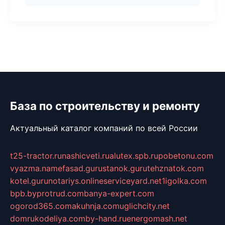
База по строительству и ремонту
Актуальный каталог компаний по всей России
t25-tractor.ru
nashicveti.ru
alutex.spb.ru
pobetonu.com
vyazma.name
fasad.guru
stanok.guru
tehznatok.com
kotel.guru
notariys.online
serviceyard.net
1igolka.com
bpb.by
protrud.com
banya-expert.com
ogorod365.com
akuhnja.com
uglichcity.net
domrukodeliya.com
by-hand.ru
energomash.net