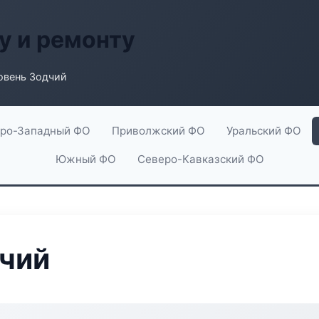
у и ремонту
овень Зодчий
ро-Западный ФО
Приволжский ФО
Уральский ФО
Южный ФО
Северо-Кавказский ФО
дчий