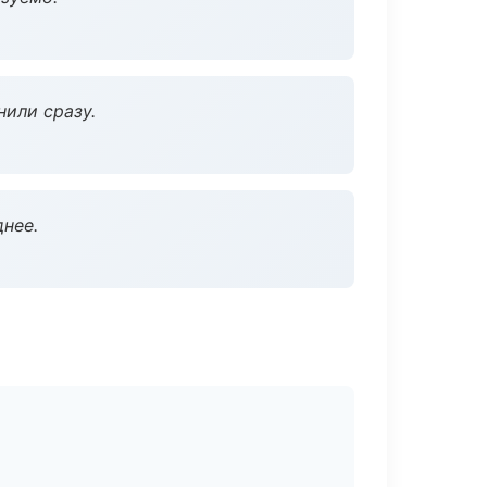
нили сразу.
нее.