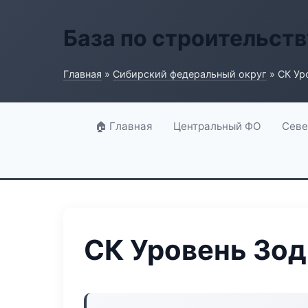
База по строительств
Главная
»
Сибирский федеральный округ
» СК Ур
🏠 Главная
Центральный ФО
Севе
СК Уровень Зо