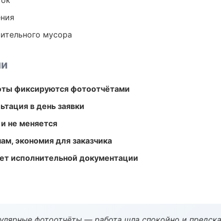
ток
ения
оительного мусора
ми
боты фиксируются фотоотчётами
ьтация в день заявки
 и не меняется
ам, экономия для заказчика
ет исполнительной документации
гулярные фотоотчёты — работа шла спокойно и предска