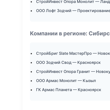
СтройИнвест Опора Монолит — Ланд
ООО Лофт Зодчий — Проектирование
Компании в регионе: Сибир
СтройБриг Slate МастерПро — Новок
ООО Зодчий Свод — Красноярск
СтройИнвест Опора Гранит — Новок
ООО Армас Монолит — Кызыл
ГК Армас Планета — Красноярск