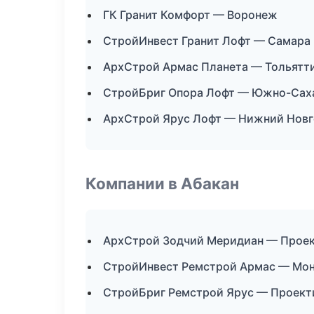
ГК Гранит Комфорт — Воронеж
СтройИнвест Гранит Лофт — Самара
АрхСтрой Армас Планета — Тольятт
СтройБриг Опора Лофт — Южно-Сах
АрхСтрой Ярус Лофт — Нижний Нов
Компании в Абакан
АрхСтрой Зодчий Меридиан — Проек
СтройИнвест Ремстрой Армас — Мон
СтройБриг Ремстрой Ярус — Проект