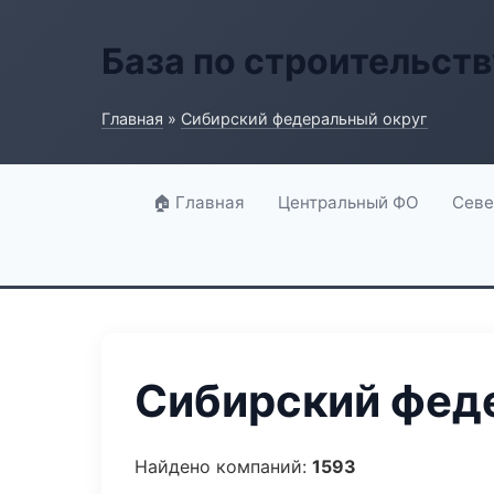
База по строительств
Главная
»
Сибирский федеральный округ
🏠 Главная
Центральный ФО
Севе
Сибирский феде
Найдено компаний:
1593