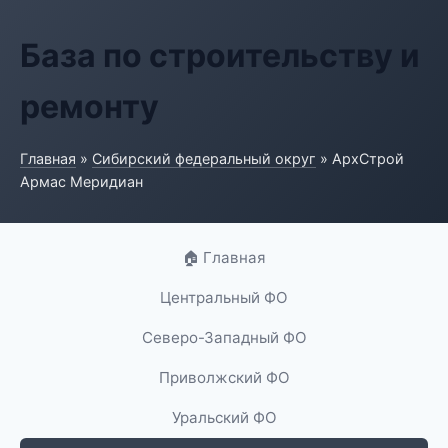
База по строительству и
ремонту
Главная
»
Сибирский федеральный округ
» АрхСтрой
Армас Меридиан
🏠 Главная
Центральный ФО
Северо-Западный ФО
Приволжский ФО
Уральский ФО