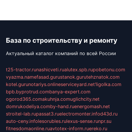
База по строительству и ремонту
Актуальный каталог компаний по всей России
t25-tractor.ru
nashicveti.ru
alutex.spb.ru
pobetonu.com
vyazma.name
fasad.guru
stanok.guru
tehznatok.com
kotel.guru
notariys.online
serviceyard.net
1igolka.com
bpb.by
protrud.com
banya-expert.com
ogorod365.com
akuhnja.com
uglichcity.net
domrukodeliya.com
by-hand.ru
energomash.net
stroitel-lab.ru
passat3.ru
electromonter.info
d43d.ru
auto-ceny.info
lesorubles.ru
lexus-sense.ru
npr.su
fitnesdomaonline.ru
avtotex-inform.ru
ereko.ru