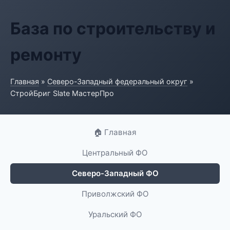
База по строительству и
ремонту
Главная
»
Северо-Западный федеральный округ
»
СтройБриг Slate МастерПро
🏠 Главная
Центральный ФО
Северо-Западный ФО
Приволжский ФО
Уральский ФО