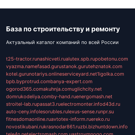
База по строительству и ремонту
Актуальный каталог компаний по всей России
t25-tractor.ru
nashicveti.ru
alutex.spb.ru
pobetonu.com
vyazma.name
fasad.guru
stanok.guru
tehznatok.com
kotel.guru
notariys.online
serviceyard.net
1igolka.com
bpb.by
protrud.com
banya-expert.com
ogorod365.com
akuhnja.com
uglichcity.net
domrukodeliya.com
by-hand.ru
energomash.net
stroitel-lab.ru
passat3.ru
electromonter.info
d43d.ru
auto-ceny.info
lesorubles.ru
lexus-sense.ru
npr.su
fitnesdomaonline.ru
avtotex-inform.ru
ereko.ru
novostikubani.ru
krasnodar861.ru
zbi.biz
huntdown.info
tele4n.net
electromash.com.ua
stroymnogo.com