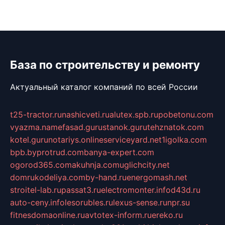
База по строительству и ремонту
Актуальный каталог компаний по всей России
t25-tractor.ru
nashicveti.ru
alutex.spb.ru
pobetonu.com
vyazma.name
fasad.guru
stanok.guru
tehznatok.com
kotel.guru
notariys.online
serviceyard.net
1igolka.com
bpb.by
protrud.com
banya-expert.com
ogorod365.com
akuhnja.com
uglichcity.net
domrukodeliya.com
by-hand.ru
energomash.net
stroitel-lab.ru
passat3.ru
electromonter.info
d43d.ru
auto-ceny.info
lesorubles.ru
lexus-sense.ru
npr.su
fitnesdomaonline.ru
avtotex-inform.ru
ereko.ru