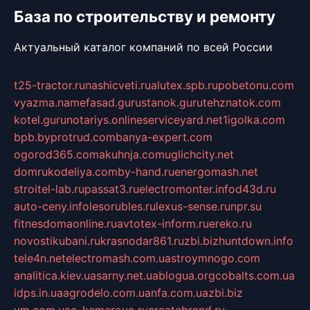
База по строительству и ремонту
Актуальный каталог компаний по всей России
t25-tractor.ru
nashicveti.ru
alutex.spb.ru
pobetonu.com
vyazma.name
fasad.guru
stanok.guru
tehznatok.com
kotel.guru
notariys.online
serviceyard.net
1igolka.com
bpb.by
protrud.com
banya-expert.com
ogorod365.com
akuhnja.com
uglichcity.net
domrukodeliya.com
by-hand.ru
energomash.net
stroitel-lab.ru
passat3.ru
electromonter.info
d43d.ru
auto-ceny.info
lesorubles.ru
lexus-sense.ru
npr.su
fitnesdomaonline.ru
avtotex-inform.ru
ereko.ru
novostikubani.ru
krasnodar861.ru
zbi.biz
huntdown.info
tele4n.net
electromash.com.ua
stroymnogo.com
analitica.kiev.ua
sarny.net.ua
blogua.org
cobalts.com.ua
idps.in.ua
agrodelo.com.ua
nfa.com.ua
zbi.biz