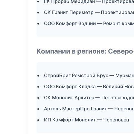
ГК Прораб Меридиан — Проектирова
СК Гранит Периметр — Проектирован
ООО Комфорт Зодчий — Ремонт комм
Компании в регионе: Север
СтройБриг Ремстрой Брус — Мурма
ООО Комфорт Кладка — Великий Нов
СК Монолит Архитек — Петрозаводс
Артель МастерПро Гранит — Черепо
ИП Комфорт Монолит — Череповец