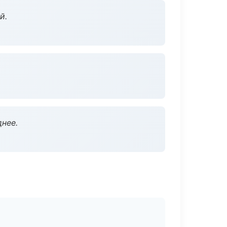
й.
нее.