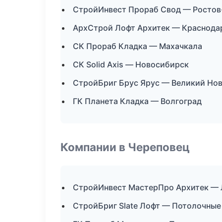
СтройИнвест Прораб Свод — Ростов
АрхСтрой Лофт Архитек — Краснода
СК Прораб Кладка — Махачкала
СК Solid Axis — Новосибирск
СтройБриг Брус Ярус — Великий Но
ГК Планета Кладка — Волгоград
Компании в Череповец
СтройИнвест МастерПро Архитек — 
СтройБриг Slate Лофт — Потолочные