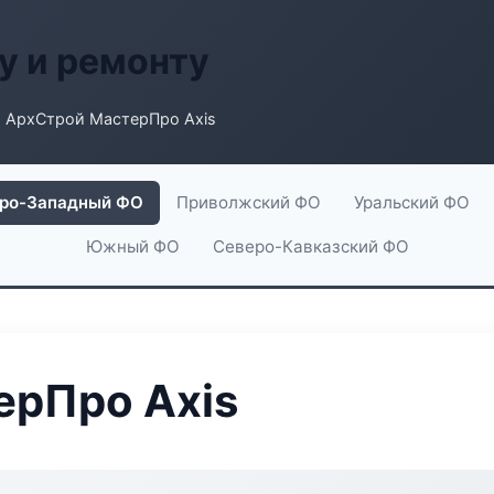
у и ремонту
 АрхСтрой МастерПро Axis
ро-Западный ФО
Приволжский ФО
Уральский ФО
Южный ФО
Северо-Кавказский ФО
ерПро Axis