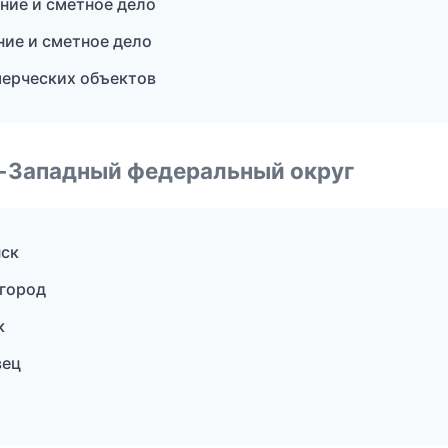
ние и сметное дело
ие и сметное дело
ерческих объектов
о-Западный федеральный округ
нск
город
к
вец