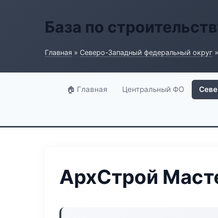
База по строительств
Главная
»
Северо-Западный федеральный округ
»
🏠 Главная
Центральный ФО
Севе
АрхСтрой Маст