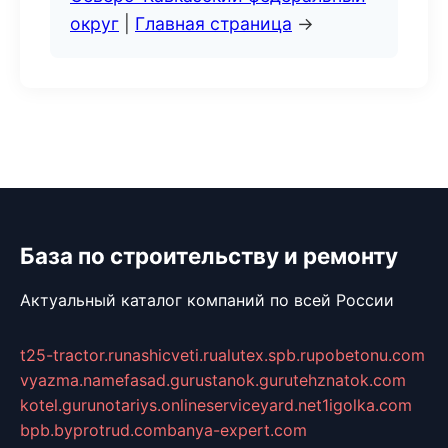
округ
|
Главная страница
→
База по строительству и ремонту
Актуальный каталог компаний по всей России
t25-tractor.ru
nashicveti.ru
alutex.spb.ru
pobetonu.com
vyazma.name
fasad.guru
stanok.guru
tehznatok.com
kotel.guru
notariys.online
serviceyard.net
1igolka.com
bpb.by
protrud.com
banya-expert.com