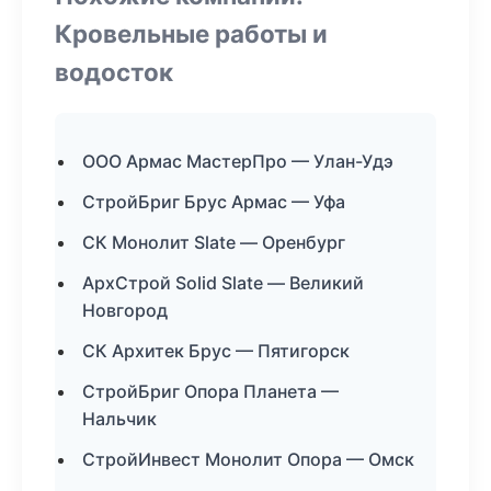
Кровельные работы и
водосток
ООО Армас МастерПро — Улан-Удэ
СтройБриг Брус Армас — Уфа
СК Монолит Slate — Оренбург
АрхСтрой Solid Slate — Великий
Новгород
СК Архитек Брус — Пятигорск
СтройБриг Опора Планета —
Нальчик
СтройИнвест Монолит Опора — Омск