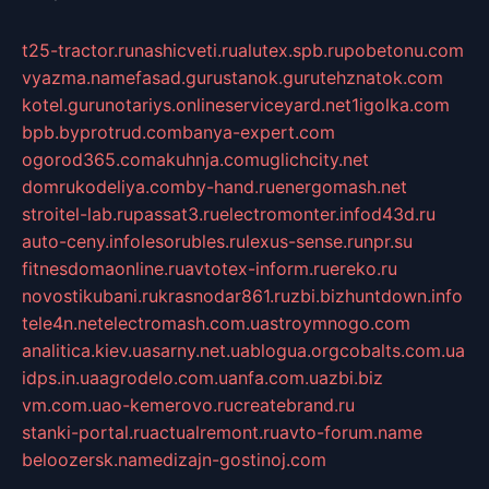
t25-tractor.ru
nashicveti.ru
alutex.spb.ru
pobetonu.com
vyazma.name
fasad.guru
stanok.guru
tehznatok.com
kotel.guru
notariys.online
serviceyard.net
1igolka.com
bpb.by
protrud.com
banya-expert.com
ogorod365.com
akuhnja.com
uglichcity.net
domrukodeliya.com
by-hand.ru
energomash.net
stroitel-lab.ru
passat3.ru
electromonter.info
d43d.ru
auto-ceny.info
lesorubles.ru
lexus-sense.ru
npr.su
fitnesdomaonline.ru
avtotex-inform.ru
ereko.ru
novostikubani.ru
krasnodar861.ru
zbi.biz
huntdown.info
tele4n.net
electromash.com.ua
stroymnogo.com
analitica.kiev.ua
sarny.net.ua
blogua.org
cobalts.com.ua
idps.in.ua
agrodelo.com.ua
nfa.com.ua
zbi.biz
vm.com.ua
o-kemerovo.ru
createbrand.ru
stanki-portal.ru
actualremont.ru
avto-forum.name
beloozersk.name
dizajn-gostinoj.com