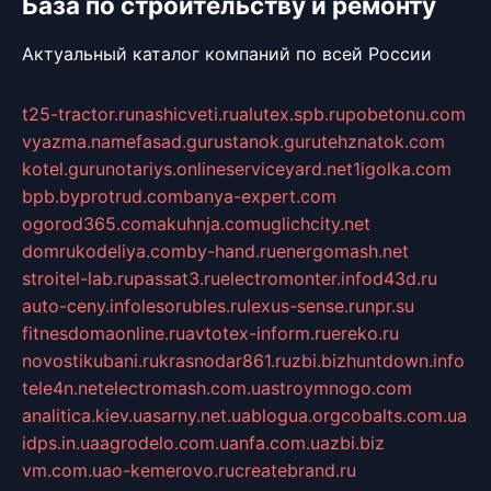
База по строительству и ремонту
Актуальный каталог компаний по всей России
t25-tractor.ru
nashicveti.ru
alutex.spb.ru
pobetonu.com
vyazma.name
fasad.guru
stanok.guru
tehznatok.com
kotel.guru
notariys.online
serviceyard.net
1igolka.com
bpb.by
protrud.com
banya-expert.com
ogorod365.com
akuhnja.com
uglichcity.net
domrukodeliya.com
by-hand.ru
energomash.net
stroitel-lab.ru
passat3.ru
electromonter.info
d43d.ru
auto-ceny.info
lesorubles.ru
lexus-sense.ru
npr.su
fitnesdomaonline.ru
avtotex-inform.ru
ereko.ru
novostikubani.ru
krasnodar861.ru
zbi.biz
huntdown.info
tele4n.net
electromash.com.ua
stroymnogo.com
analitica.kiev.ua
sarny.net.ua
blogua.org
cobalts.com.ua
idps.in.ua
agrodelo.com.ua
nfa.com.ua
zbi.biz
vm.com.ua
o-kemerovo.ru
createbrand.ru