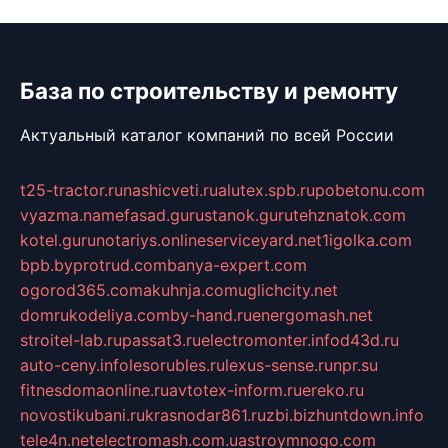
База по строительству и ремонту
Актуальный каталог компаний по всей России
t25-tractor.ru
nashicveti.ru
alutex.spb.ru
pobetonu.com
vyazma.name
fasad.guru
stanok.guru
tehznatok.com
kotel.guru
notariys.online
serviceyard.net
1igolka.com
bpb.by
protrud.com
banya-expert.com
ogorod365.com
akuhnja.com
uglichcity.net
domrukodeliya.com
by-hand.ru
energomash.net
stroitel-lab.ru
passat3.ru
electromonter.info
d43d.ru
auto-ceny.info
lesorubles.ru
lexus-sense.ru
npr.su
fitnesdomaonline.ru
avtotex-inform.ru
ereko.ru
novostikubani.ru
krasnodar861.ru
zbi.biz
huntdown.info
tele4n.net
electromash.com.ua
stroymnogo.com