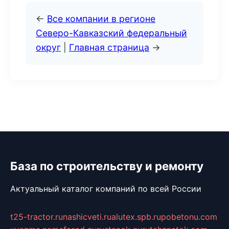
←
Все компании в регионе
Северо-Кавказский федеральный
округ
|
Главная страница
→
База по строительству и ремонту
Актуальный каталог компаний по всей России
t25-tractor.ru
nashicveti.ru
alutex.spb.ru
pobetonu.com