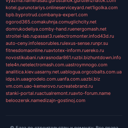
vyazma.name
fasad.guru
stanok.guru
tehznatok.com
kotel.guru
notariys.online
serviceyard.net
1igolka.com
bpb.by
protrud.com
banya-expert.com
ogorod365.com
akuhnja.com
uglichcity.net
domrukodeliya.com
by-hand.ru
energomash.net
stroitel-lab.ru
passat3.ru
electromonter.info
d43d.ru
auto-ceny.info
lesorubles.ru
lexus-sense.ru
npr.su
fitnesdomaonline.ru
avtotex-inform.ru
ereko.ru
novostikubani.ru
krasnodar861.ru
zbi.biz
huntdown.info
tele4n.net
electromash.com.ua
stroymnogo.com
analitica.kiev.ua
sarny.net.ua
blogua.org
cobalts.com.ua
idps.in.ua
agrodelo.com.ua
nfa.com.ua
zbi.biz
vm.com.ua
o-kemerovo.ru
createbrand.ru
stanki-portal.ru
actualremont.ru
avto-forum.name
beloozersk.name
dizajn-gostinoj.com
© База по строительству и ремонту. Все права