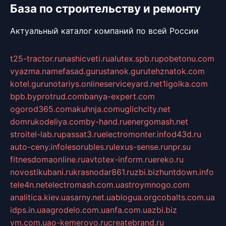
База по строительству и ремонту
Актуальный каталог компаний по всей России
t25-tractor.ru
nashicveti.ru
alutex.spb.ru
pobetonu.com
vyazma.name
fasad.guru
stanok.guru
tehznatok.com
kotel.guru
notariys.online
serviceyard.net
1igolka.com
bpb.by
protrud.com
banya-expert.com
ogorod365.com
akuhnja.com
uglichcity.net
domrukodeliya.com
by-hand.ru
energomash.net
stroitel-lab.ru
passat3.ru
electromonter.info
d43d.ru
auto-ceny.info
lesorubles.ru
lexus-sense.ru
npr.su
fitnesdomaonline.ru
avtotex-inform.ru
ereko.ru
novostikubani.ru
krasnodar861.ru
zbi.biz
huntdown.info
tele4n.net
electromash.com.ua
stroymnogo.com
analitica.kiev.ua
sarny.net.ua
blogua.org
cobalts.com.ua
idps.in.ua
agrodelo.com.ua
nfa.com.ua
zbi.biz
vm.com.ua
o-kemerovo.ru
createbrand.ru