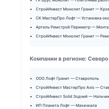
ГК Брус Монолит — Плиточные работ
СтройИнвест Монолит Гранит — Кро
СК МастерПро Лофт — Установка око
Артель Ремстрой Периметр — Монта
СтройИнвест Монолит Гранит — Рем
Компании в регионе: Север
ООО Лофт Гранит — Ставрополь
СтройИнвест МастерПро Axis — Ста
СтройИнвест Solid Зодчий — Нальчи
ИП Планета Лофт — Махачкала