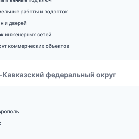
ы и ванные под ключ
вельные работы и водосток
н и дверей
ж инженерных сетей
онт коммерческих объектов
о-Кавказский федеральный округ
врополь
к