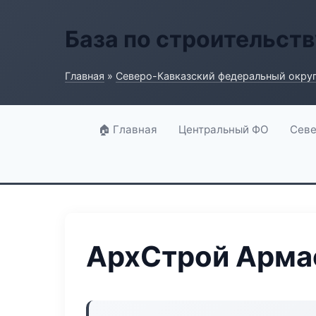
База по строительств
Главная
»
Северо-Кавказский федеральный окру
🏠 Главная
Центральный ФО
Севе
АрхСтрой Арма