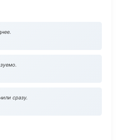
нее.
зуемо.
нили сразу.