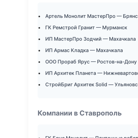
Артель Монолит МастерПро — Брянс
ГК Ремстрой Гранит — Мурманск
ИП МастерПро Зодчий — Махачкала
ИП Армас Кладка — Махачкала
ООО Прораб Ярус — Ростов-на-Дону
ИП Архитек Планета — Нижневартов
СтройБриг Архитек Solid — Ульяновс
Компании в Ставрополь