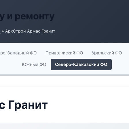
у и ремонту
г
» АрхСтрой Армас Гранит
ро-Западный ФО
Приволжский ФО
Уральский ФО
Южный ФО
Северо-Кавказский ФО
с Гранит