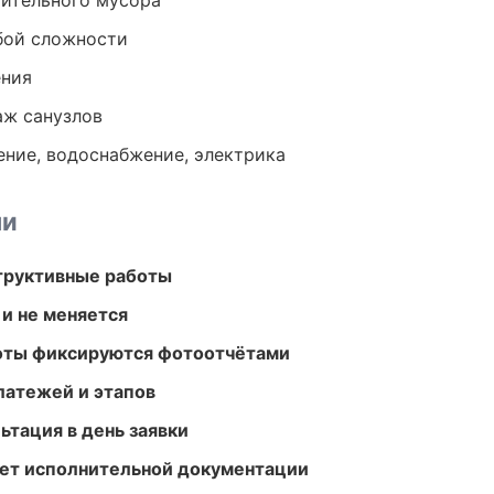
оительного мусора
бой сложности
ения
аж санузлов
ение, водоснабжение, электрика
ми
структивные работы
 и не меняется
боты фиксируются фотоотчётами
атежей и этапов
ьтация в день заявки
ет исполнительной документации