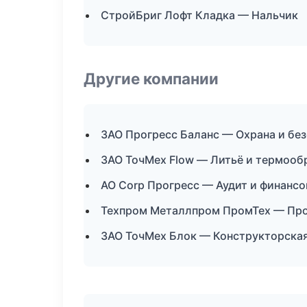
СтройБриг Лофт Кладка — Нальчик
Другие компании
ЗАО Прогресс Баланс — Охрана и бе
ЗАО ТочМех Flow — Литьё и термооб
АО Corp Прогресс — Аудит и финансо
Техпром Металлпром ПромТех — Про
ЗАО ТочМех Блок — Конструкторская 