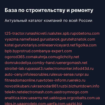
База по строительству и ремонту
Актуальный каталог компаний по всей России
t25-tractor.ru
nashicveti.ru
alutex.spb.ru
pobetonu.com
vyazma.name
fasad.guru
stanok.guru
tehznatok.com
kotel.guru
notariys.online
serviceyard.net
1igolka.com
bpb.by
protrud.com
banya-expert.com
ogorod365.com
akuhnja.com
uglichcity.net
domrukodeliya.com
by-hand.ru
energomash.net
stroitel-lab.ru
passat3.ru
electromonter.info
d43d.ru
auto-ceny.info
lesorubles.ru
lexus-sense.ru
npr.su
fitnesdomaonline.ru
avtotex-inform.ru
ereko.ru
novostikubani.ru
krasnodar861.ru
zbi.biz
huntdown.info
tele4n.net
electromash.com.ua
stroymnogo.com
analitica.kiev.ua
sarny.net.ua
blogua.org
cobalts.com.ua
idps.in.ua
agrodelo.com.ua
nfa.com.ua
zbi.biz