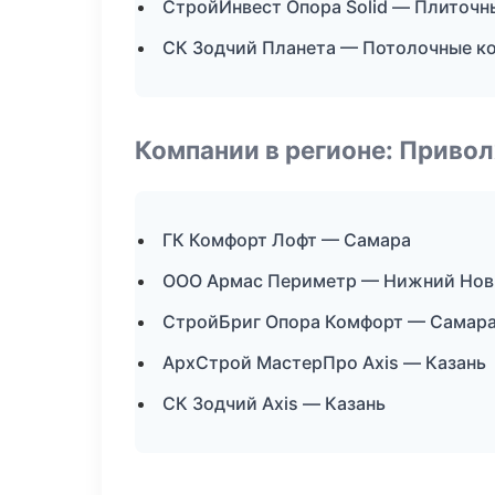
СтройИнвест Опора Solid — Плиточн
СК Зодчий Планета — Потолочные к
Компании в регионе: Приво
ГК Комфорт Лофт — Самара
ООО Армас Периметр — Нижний Нов
СтройБриг Опора Комфорт — Самар
АрхСтрой МастерПро Axis — Казань
СК Зодчий Axis — Казань