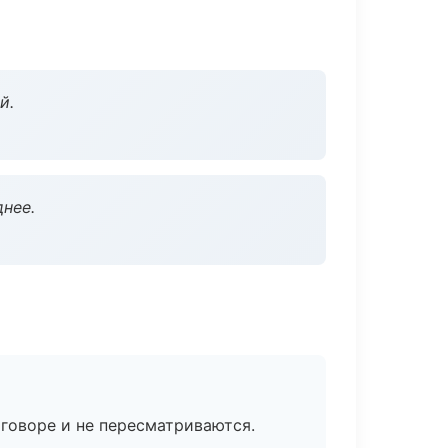
й.
нее.
говоре и не пересматриваются.