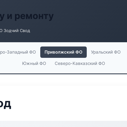
у и ремонту
О Зодчий Свод
ро-Западный ФО
Приволжский ФО
Уральский ФО
Южный ФО
Северо-Кавказский ФО
од