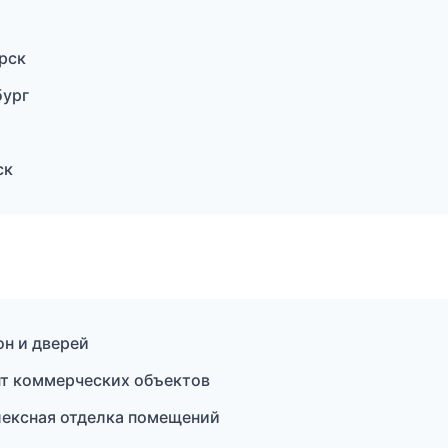
рск
бург
ск
он и дверей
т коммерческих объектов
ексная отделка помещений