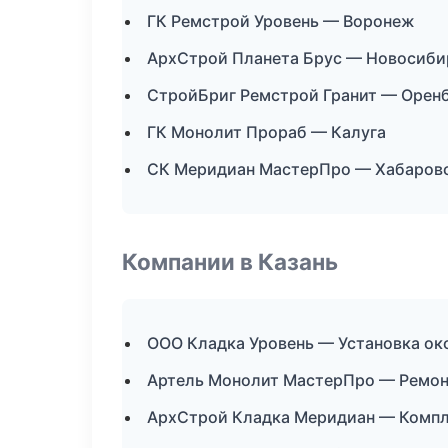
ГК Ремстрой Уровень — Воронеж
АрхСтрой Планета Брус — Новосиби
СтройБриг Ремстрой Гранит — Орен
ГК Монолит Прораб — Калуга
СК Меридиан МастерПро — Хабаров
Компании в Казань
ООО Кладка Уровень — Установка ок
Артель Монолит МастерПро — Ремон
АрхСтрой Кладка Меридиан — Компл