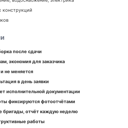
ение, водоснабжение, электрика
х конструкций
лков
ми
борка после сдачи
ам, экономия для заказчика
 и не меняется
ьтация в день заявки
ет исполнительной документации
боты фиксируются фотоотчётами
е бригады, отчёт каждую неделю
структивные работы