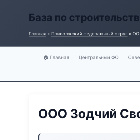
База по строительств
Главная
»
Приволжский федеральный округ
» ОО
🏠 Главная
Центральный ФО
Севе
ООО Зодчий Св