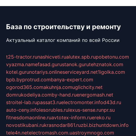
База по строительству и ремонту
Актуальный каталог компаний по всей России
t25-tractor.ru
nashicveti.ru
alutex.spb.ru
pobetonu.com
vyazma.name
fasad.guru
stanok.guru
tehznatok.com
kotel.guru
notariys.online
serviceyard.net
1igolka.com
bpb.by
protrud.com
banya-expert.com
ogorod365.com
akuhnja.com
uglichcity.net
domrukodeliya.com
by-hand.ru
energomash.net
stroitel-lab.ru
passat3.ru
electromonter.info
d43d.ru
auto-ceny.info
lesorubles.ru
lexus-sense.ru
npr.su
fitnesdomaonline.ru
avtotex-inform.ru
ereko.ru
novostikubani.ru
krasnodar861.ru
zbi.biz
huntdown.info
tele4n.net
electromash.com.ua
stroymnogo.com