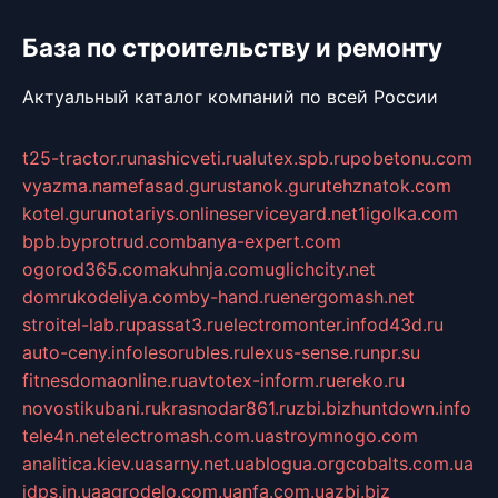
База по строительству и ремонту
Актуальный каталог компаний по всей России
t25-tractor.ru
nashicveti.ru
alutex.spb.ru
pobetonu.com
vyazma.name
fasad.guru
stanok.guru
tehznatok.com
kotel.guru
notariys.online
serviceyard.net
1igolka.com
bpb.by
protrud.com
banya-expert.com
ogorod365.com
akuhnja.com
uglichcity.net
domrukodeliya.com
by-hand.ru
energomash.net
stroitel-lab.ru
passat3.ru
electromonter.info
d43d.ru
auto-ceny.info
lesorubles.ru
lexus-sense.ru
npr.su
fitnesdomaonline.ru
avtotex-inform.ru
ereko.ru
novostikubani.ru
krasnodar861.ru
zbi.biz
huntdown.info
tele4n.net
electromash.com.ua
stroymnogo.com
analitica.kiev.ua
sarny.net.ua
blogua.org
cobalts.com.ua
idps.in.ua
agrodelo.com.ua
nfa.com.ua
zbi.biz