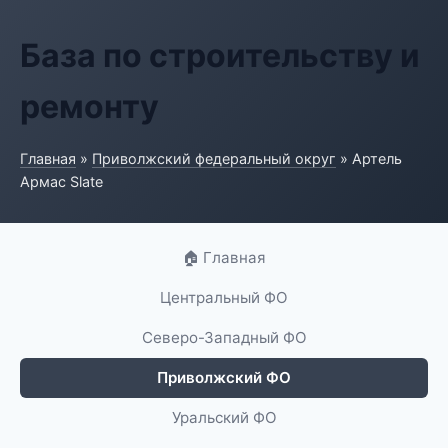
База по строительству и
ремонту
Главная
»
Приволжский федеральный округ
» Артель
Армас Slate
🏠 Главная
Центральный ФО
Северо-Западный ФО
Приволжский ФО
Уральский ФО