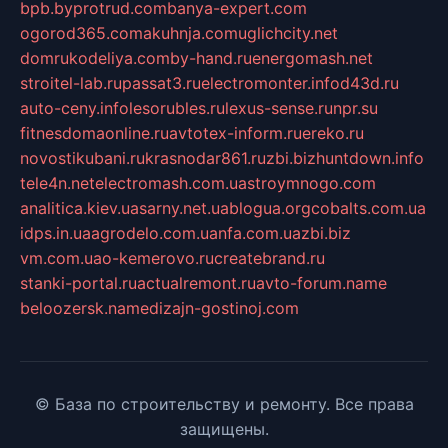
bpb.by
protrud.com
banya-expert.com
ogorod365.com
akuhnja.com
uglichcity.net
domrukodeliya.com
by-hand.ru
energomash.net
stroitel-lab.ru
passat3.ru
electromonter.info
d43d.ru
auto-ceny.info
lesorubles.ru
lexus-sense.ru
npr.su
fitnesdomaonline.ru
avtotex-inform.ru
ereko.ru
novostikubani.ru
krasnodar861.ru
zbi.biz
huntdown.info
tele4n.net
electromash.com.ua
stroymnogo.com
analitica.kiev.ua
sarny.net.ua
blogua.org
cobalts.com.ua
idps.in.ua
agrodelo.com.ua
nfa.com.ua
zbi.biz
vm.com.ua
o-kemerovo.ru
createbrand.ru
stanki-portal.ru
actualremont.ru
avto-forum.name
beloozersk.name
dizajn-gostinoj.com
© База по строительству и ремонту. Все права
защищены.