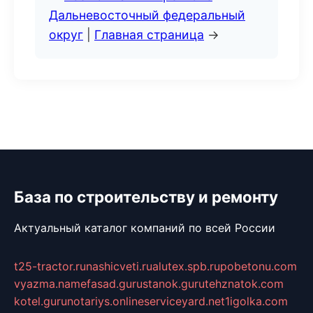
Дальневосточный федеральный
округ
|
Главная страница
→
База по строительству и ремонту
Актуальный каталог компаний по всей России
t25-tractor.ru
nashicveti.ru
alutex.spb.ru
pobetonu.com
vyazma.name
fasad.guru
stanok.guru
tehznatok.com
kotel.guru
notariys.online
serviceyard.net
1igolka.com