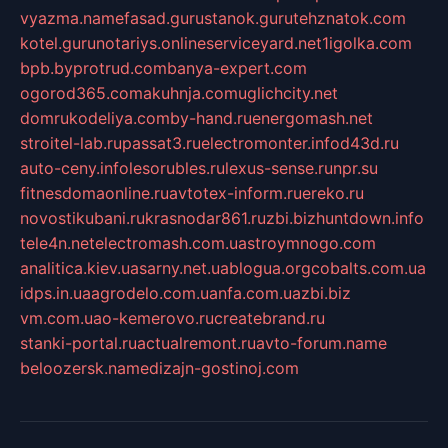
vyazma.name
fasad.guru
stanok.guru
tehznatok.com
kotel.guru
notariys.online
serviceyard.net
1igolka.com
bpb.by
protrud.com
banya-expert.com
ogorod365.com
akuhnja.com
uglichcity.net
domrukodeliya.com
by-hand.ru
energomash.net
stroitel-lab.ru
passat3.ru
electromonter.info
d43d.ru
auto-ceny.info
lesorubles.ru
lexus-sense.ru
npr.su
fitnesdomaonline.ru
avtotex-inform.ru
ereko.ru
novostikubani.ru
krasnodar861.ru
zbi.biz
huntdown.info
tele4n.net
electromash.com.ua
stroymnogo.com
analitica.kiev.ua
sarny.net.ua
blogua.org
cobalts.com.ua
idps.in.ua
agrodelo.com.ua
nfa.com.ua
zbi.biz
vm.com.ua
o-kemerovo.ru
createbrand.ru
stanki-portal.ru
actualremont.ru
avto-forum.name
beloozersk.name
dizajn-gostinoj.com