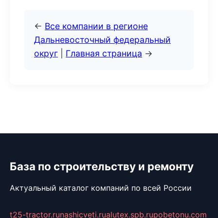
←
Все компании в регионе
Дальневосточный федеральный
округ
|
Главная страница
→
База по строительству и ремонту
Актуальный каталог компаний по всей России
t25-tractor.ru
nashicveti.ru
alutex.spb.ru
pobetonu.com