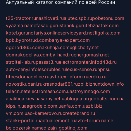
Актуальный каталог компаний по всей России
t25-tractor.ru
nashicveti.ru
alutex.spb.ru
pobetonu.com
vyazma.name
fasad.guru
stanok.guru
tehznatok.com
kotel.guru
notariys.online
serviceyard.net
1igolka.com
bpb.by
protrud.com
banya-expert.com
ogorod365.com
akuhnja.com
uglichcity.net
domrukodeliya.com
by-hand.ru
energomash.net
stroitel-lab.ru
passat3.ru
electromonter.info
d43d.ru
auto-ceny.info
lesorubles.ru
lexus-sense.ru
npr.su
fitnesdomaonline.ru
avtotex-inform.ru
ereko.ru
novostikubani.ru
krasnodar861.ru
zbi.biz
huntdown.info
tele4n.net
electromash.com.ua
stroymnogo.com
analitica.kiev.ua
sarny.net.ua
blogua.org
cobalts.com.ua
idps.in.ua
agrodelo.com.ua
nfa.com.ua
zbi.biz
vm.com.ua
o-kemerovo.ru
createbrand.ru
stanki-portal.ru
actualremont.ru
avto-forum.name
beloozersk.name
dizajn-gostinoj.com