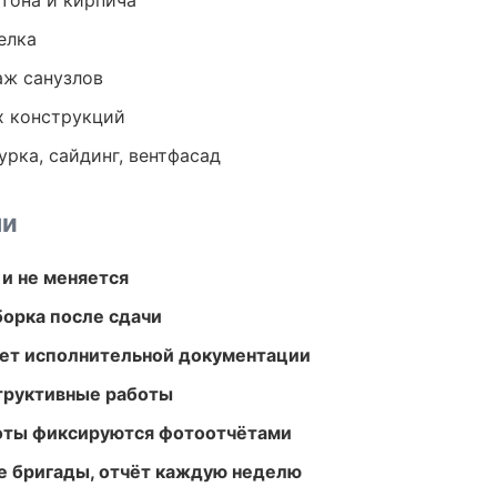
тона и кирпича
елка
аж санузлов
х конструкций
урка, сайдинг, вентфасад
ми
 и не меняется
борка после сдачи
ет исполнительной документации
структивные работы
боты фиксируются фотоотчётами
е бригады, отчёт каждую неделю