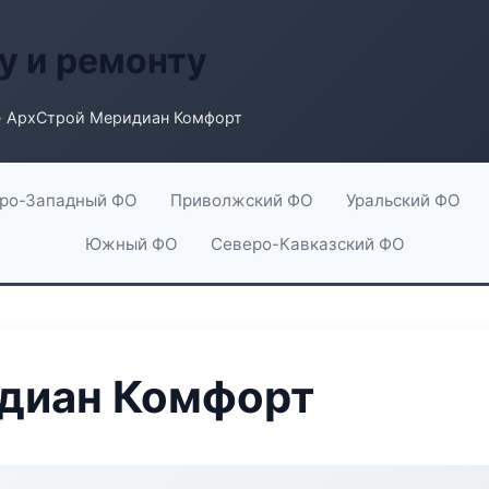
у и ремонту
 АрхСтрой Меридиан Комфорт
ро-Западный ФО
Приволжский ФО
Уральский ФО
Южный ФО
Северо-Кавказский ФО
диан Комфорт