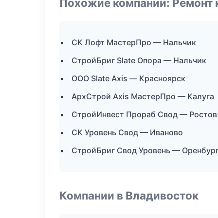
Похожие компании: Ремонт 
СК Лофт МастерПро — Нальчик
СтройБриг Slate Опора — Нальчик
ООО Slate Axis — Красноярск
АрхСтрой Axis МастерПро — Калуга
СтройИнвест Прораб Свод — Ростов
СК Уровень Свод — Иваново
СтройБриг Свод Уровень — Оренбур
Компании в Владивосток