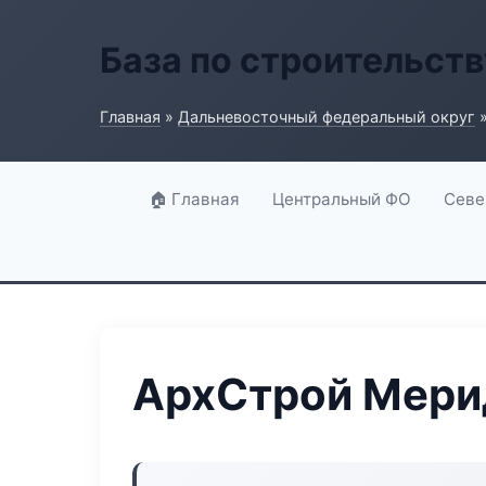
База по строительств
Главная
»
Дальневосточный федеральный округ
»
🏠 Главная
Центральный ФО
Севе
АрхСтрой Мери