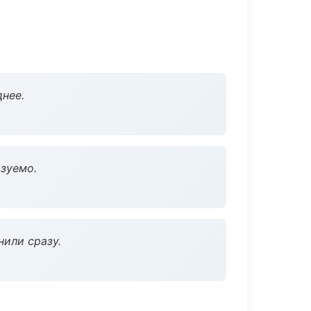
нее.
зуемо.
нили сразу.